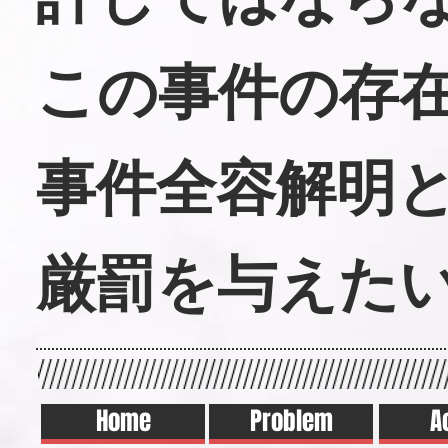
この事件の存
事件全容解明
厳罰を与えた
Home
Problem
A